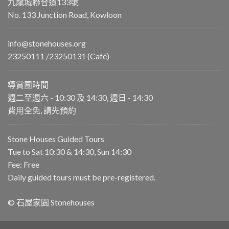
九龍城聯合道133號
No. 133 Junction Road, Kowloon
info@stonehouses.org
23250111 /23250131 (Café)
導賞團時間
週二至週六 - 10:30 及 14:30, 週日 - 14:30
費用全免, 請先預約
Stone Houses Guided Tours
Tue to Sat 10:30 & 14:30, Sun 14:30
Fee: Free
Daily guided tours must be pre-registered.
© 石屋家園 Stonehouses