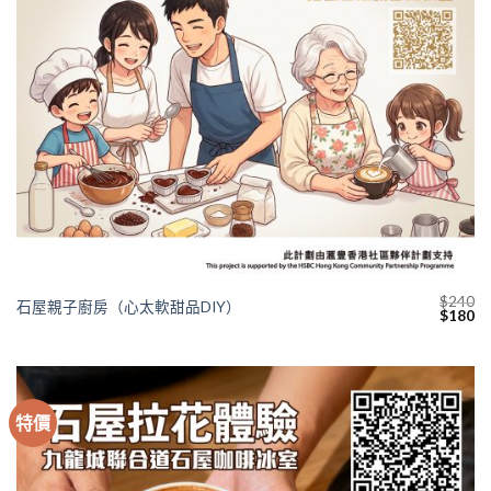
$
240
石屋親子廚房（心太軟甜品DIY）
Original
Cu
$
180
price
pr
was:
is:
$240.
$1
特價