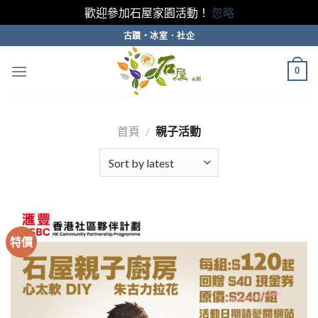
歡迎參加石屋家園活動！
忽略
Skip
古蹟・冰室．社企
to
content
0
首頁
/
親子活動
特價