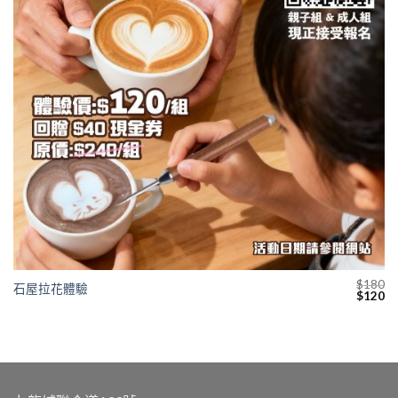
$
180
石屋拉花體驗
Original
Cu
$
120
price
pr
was:
is:
$180.
$1