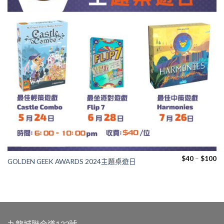
Pr
$
40
–
$
100
GOLDEN GEEK AWARDS 2024主題桌遊日
ra
$
th
$
九龍城聯合道133號