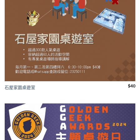
$
40
石屋家園桌遊室