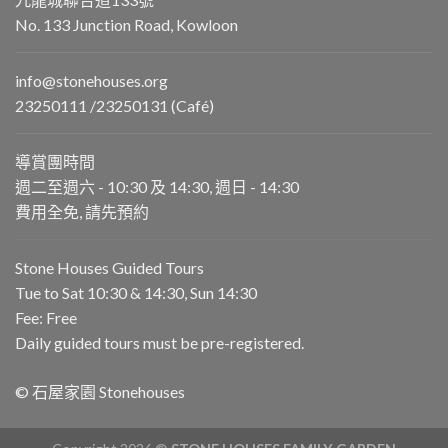
No. 133 Junction Road, Kowloon
info@stonehouses.org
23250111 /23250131 (Café)
導賞團時間
週二至週六 - 10:30 及 14:30, 週日 - 14:30
費用全免, 請先預約
Stone Houses Guided Tours
Tue to Sat 10:30 & 14:30, Sun 14:30
Fee: Free
Daily guided tours must be pre-registered.
© 石屋家園 Stonehouses