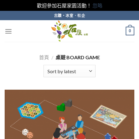
歡迎參加石屋家園活動！
忽略
Skip
古蹟・冰室．社企
to
content
0
首頁
/
桌遊 BOARD GAME