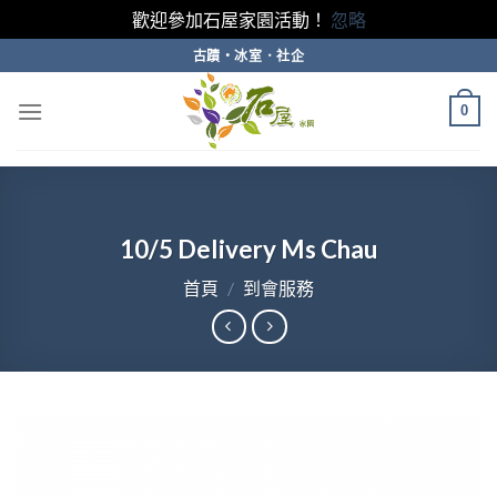
歡迎參加石屋家園活動！
忽略
Skip
古蹟・冰室．社企
to
content
0
10/5 Delivery Ms Chau
首頁
/
到會服務