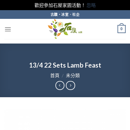
歡迎參加石屋家園活動！
忽略
Skip
古蹟・冰室．社企
to
content
0
13/4 22 Sets Lamb Feast
首頁
/
未分類