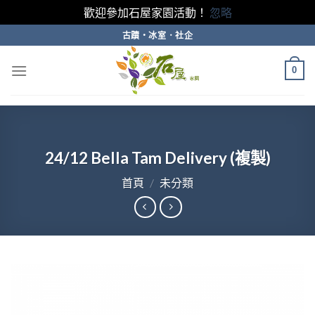
歡迎參加石屋家園活動！
忽略
Skip
古蹟・冰室．社企
to
content
0
24/12 Bella Tam Delivery (複製)
首頁
/
未分類