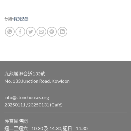
$3,904.
$3,514.
分類:
特別活動
九龍城聯合道133號
No. 133 Junction Road, Kowloon
info@stonehouses.org
23250111 /23250131 (Café)
導賞團時間
週二至週六 - 10:30 及 14:30, 週日 - 14:30