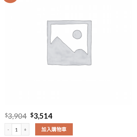
Original
Current
3,904
3,514
$
$
price
price
31/12親子遊歷石屋到會 數量
was:
is:
加入購物車