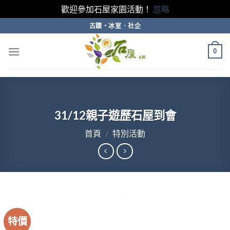
歡迎參加石屋家園活動！
忽略
Skip
古蹟・冰室．社企
to
content
0
31/12親子遊歷石屋到會
首頁
/
特別活動
特價