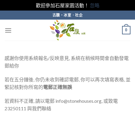
歡迎參加石屋家園活動！
忽略
Skip
古蹟・冰室．社企
to
content
0
感謝你使用系統報名/反映意見, 系統在稍候時間會自動發電
郵給你
若在五分鐘後, 你仍未收到確認電郵, 你可以再次填寫表格, 並
緊記核對你所寫的
電郵正確無誤
若資料不正確, 請以電郵 info@stonehouses.org, 或致電
23250111 與我們聯絡