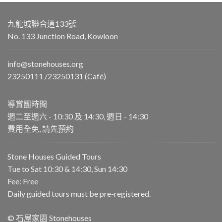
九龍城聯合道133號
No. 133 Junction Road, Kowloon
info@stonehouses.org
23250111 /23250131 (Café)
導賞團時間
週二至週六 - 10:30 及 14:30, 週日 - 14:30
費用全免, 請先預約
Stone Houses Guided Tours
Tue to Sat 10:30 & 14:30, Sun 14:30
Fee: Free
Daily guided tours must be pre-registered.
© 石屋家園 Stonehouses