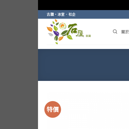
Skip
古蹟・冰室．社企
to
content
關於
特價