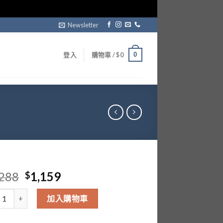
Newsletter
0
登入
購物車 /
$
0
Original
Current
,288
1,159
$
price
price
 Janice Tang Food Delivery 數量
was:
is:
加入購物車
$1,288.
$1,159.