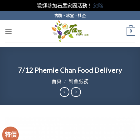
歡迎參加石屋家園活動！
忽略
Skip
古蹟・冰室．社企
to
content
0
7/12 Phemie Chan Food Delivery
首頁
/
到會服務
特價