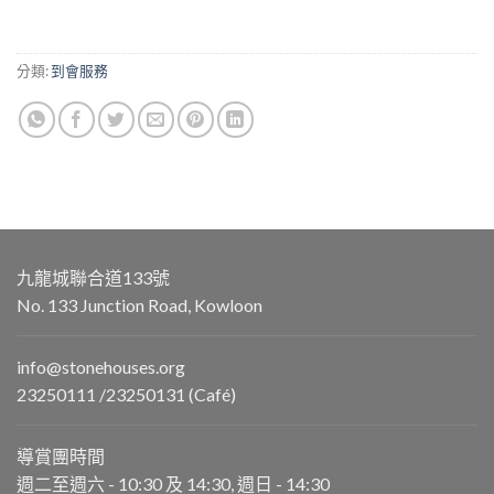
$2,300.
$2,070.
分類:
到會服務
九龍城聯合道133號
No. 133 Junction Road, Kowloon
info@stonehouses.org
23250111 /23250131 (Café)
導賞團時間
週二至週六 - 10:30 及 14:30, 週日 - 14:30