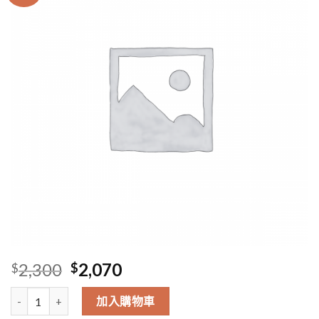
Original
Current
2,300
2,070
$
$
price
price
7/12 Phemie Chan Food Delivery 數量
was:
is:
加入購物車