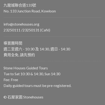
九龍城聯合道133號
No. 133 Junction Road, Kowloon
info@stonehouses.org
23250111 /23250131 (Café)
導賞團時間
週二至週六 - 10:30 及 14:30, 週日 - 14:30
費用全免, 請先預約
Stone Houses Guided Tours
Tue to Sat 10:30 & 14:30, Sun 14:30
Fee: Free
Daily guided tours must be pre-registered.
© 石屋家園 Stonehouses