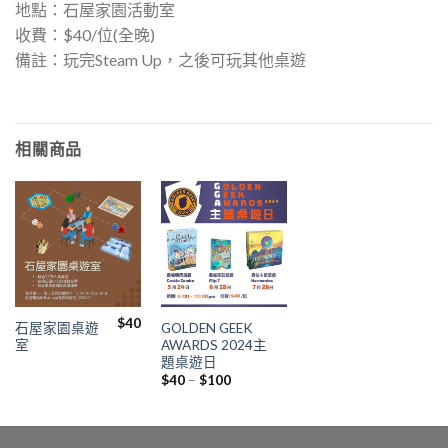
地點：石屋家園活動室
收費：$40/位(全晚)
備註：玩完Steam Up，之後可玩其他桌遊
相關商品
$
40
石屋家園桌遊
GOLDEN GEEK
室
AWARDS 2024主
題桌遊日
Price
$
40
–
$
100
range:
$40
through
$100