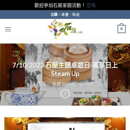
歡迎參加石屋家園活動！
忽略
Skip
古蹟・冰室．社企
to
content
0
7/10/2023 石屋主題桌遊日-蒸蒸日上
Steam Up
首頁
/
桌遊 BOARD GAME